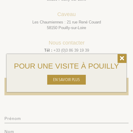
Caveau
Les Chaumiennes : 21 rue René Couard
58150 Pouilly-sur-Loire
Nous contacter
Tél :
+33 (0)3 86 39 19 39
Port.
+33 (0)6 33 18 74 38
Email :
domaine.andre.figeat@wanadoo.fr
POUR UNE VISITE À POUILLY
EN SAVOIR PLUS
Laissez-nous un message
Prénom
*
Nom