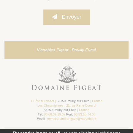
Envoyer
Vignobles Figeat | Pouilly Fumé
1 Côte du Nozet |
58150 Pouilly sur Loire
| France
Les Chaumiennes : 21 rue René Couard
58150 Pouilly sur Loire
| France
Tél.
03.86.39.19.39
Port.
06.33.18.74.38
Email :
domaine.andre.figeat@wanadoo.fr
© 2012 FIGEAT TOUS DROITS RÉSERVÉS